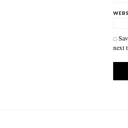
WEBS
Sav
next 