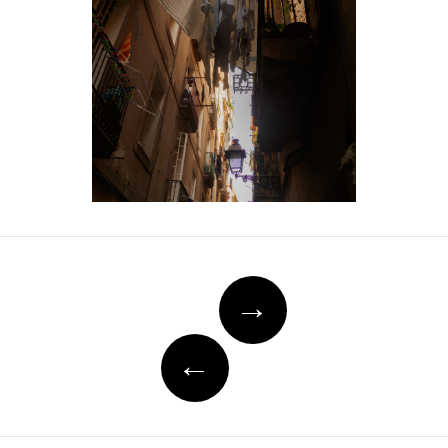
Post
→
navigation
←